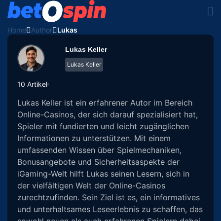
Home
Author
Lukas
Lukas Keller
Lukas Keller
10 Artikel
Lukas Keller ist ein erfahrener Autor im Bereich
Online-Casinos, der sich darauf spezialisiert hat,
Spieler mit fundierten und leicht zugänglichen
Informationen zu unterstützen. Mit einem
umfassenden Wissen über Spielmechaniken,
Bonusangebote und Sicherheitsaspekte der
iGaming-Welt hilft Lukas seinen Lesern, sich in
der vielfältigen Welt der Online-Casinos
zurechtzufinden. Sein Ziel ist es, ein informatives
und unterhaltsames Leseerlebnis zu schaffen, das