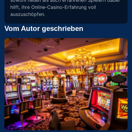
sowohl neuen als auch erfahrenen Spielern dabei
hilft, ihre Online-Casino-Erfahrung voll
auszuschöpfen.
Vom Autor geschrieben