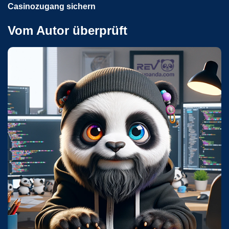
Casinozugang sichern
Vom Autor überprüft