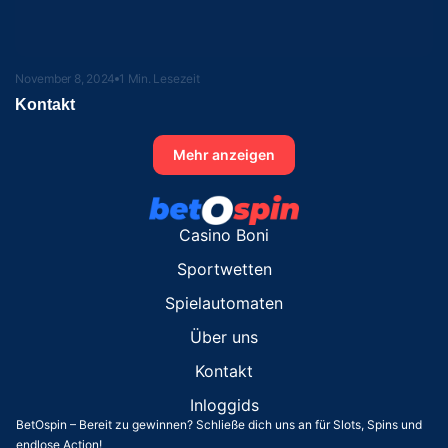
November 8, 2024
1 Min. Lesezeit
Kontakt
Mehr anzeigen
Casino Boni
Sportwetten
Spielautomaten
Über uns
Kontakt
Inloggids
BetOspin – Bereit zu gewinnen? Schließe dich uns an für Slots, Spins und
endlose Action!