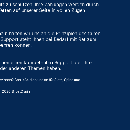
iff zu schützen. Ihre Zahlungen werden durch
tten auf unserer Seite in vollen Zügen
alb halten wir uns an die Prinzipien des fairen
r Support steht Ihnen bei Bedarf mit Rat zum
tbehren können.
Ihnen einen kompetenten Support, der Ihre
 oder anderen Themen haben.
winnen? Schließe dich uns an für Slots, Spins und
en 2026 © betOspin