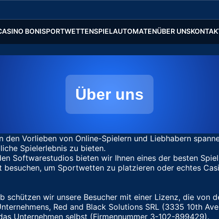
CASINO BONI
SPORTWETTEN
SPIELAUTOMATEN
ÜBER UNS
KONTAK
Über uns
 an den Vorlieben von Online-Spielern und Liebhabern span
iche Spielerlebnis zu bieten.
n Softwarestudios bieten wir Ihnen eines der besten Spiel
t besuchen, um Sportwetten zu platzieren oder echtes Casi
halb schützen wir unsere Besucher mit einer Lizenz, die von
nternehmens, Red and Black Solutions SRL (3335 10th Avenu
 wie das Unternehmen selbst (Firmennummer 3-102-899429).