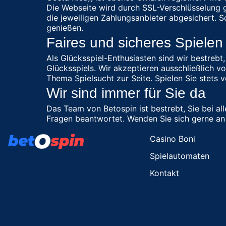
Die Webseite wird durch SSL-Verschlüsselung g
die jeweiligen Zahlungsanbieter abgesichert. 
genießen.
Faires und sicheres Spielen
Als Glücksspiel-Enthusiasten sind wir bestrebt,
Glücksspiels. Wir akzeptieren ausschließlich v
Thema Spielsucht zur Seite. Spielen Sie stets 
Wir sind immer für Sie da
Das Team von Betospin ist bestrebt, Sie bei al
Fragen beantwortet. Wenden Sie sich gerne an
Casino Boni
Spielautomaten
Kontakt