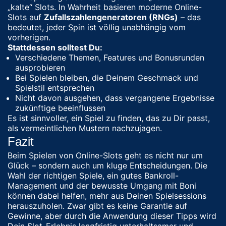
„kalte“ Slots. In Wahrheit basieren moderne Online-
Slots auf
Zufallszahlengeneratoren (RNGs)
– das
bedeutet, jeder Spin ist völlig unabhängig vom
vorherigen.
Stattdessen solltest Du:
Verschiedene Themen, Features und Bonusrunden
ausprobieren
Bei Spielen bleiben, die Deinem Geschmack und
Spielstil entsprechen
Nicht davon ausgehen, dass vergangene Ergebnisse
zukünftige beeinflussen
Es ist sinnvoller, ein Spiel zu finden, das zu Dir passt,
als vermeintlichen Mustern nachzujagen.
Fazit
Beim Spielen von Online-Slots geht es nicht nur um
Glück – sondern auch um kluge Entscheidungen. Die
Wahl der richtigen Spiele, ein gutes Bankroll-
Management und der bewusste Umgang mit Boni
können dabei helfen, mehr aus Deinen Spielsessions
herauszuholen. Zwar gibt es keine Garantie auf
Gewinne, aber durch die Anwendung dieser Tipps wird
Dein Slot-Erlebnis langfristig unterhaltsamer und