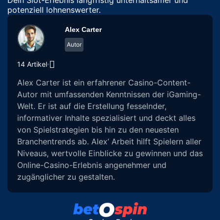
potenziell lohnenswerter.
Alex Carter
Autor
14 Artikel
Alex Carter ist ein erfahrener Casino-Content-
Autor mit umfassenden Kenntnissen der iGaming-
Welt. Er ist auf die Erstellung fesselnder,
informativer Inhalte spezialisiert und deckt alles
von Spielstrategien bis hin zu den neuesten
Branchentrends ab. Alex‘ Arbeit hilft Spielern aller
Niveaus, wertvolle Einblicke zu gewinnen und das
Online-Casino-Erlebnis angenehmer und
zugänglicher zu gestalten.