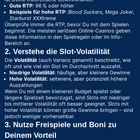
Gute RTP
: 96 % oder höher
Beispiele für hohe RTP
:
Blood Suckers
,
Mega Joker
,
Starburst XXXtreme
Überprüfe immer die RTP, bevor Du mit dem Spielen
beginnst. Die meisten seriösen Online-Casinos geben
diese Information in den Spielregeln oder im Info-
Bereich an.
2. Verstehe die Slot-Volatilität
Die
Volatilität
(auch Varianz genannt) beschreibt, wie
oft und wie viel ein Slot im Durchschnitt auszahlt.
Niedrige Volatilität
: häufige, aber kleinere Gewinne
Hohe Volatilität
: seltenere, aber potenziell höhere
Auszahlungen
Wenn Du mit einem kleineren Budget spielst oder
längere Spielzeit bevorzugst, sind Slots mit niedriger
bis mittlerer Volatilität oft besser geeignet. Slots mit
hoher Volatilität können große Gewinne bringen – sind
jedoch weniger vorhersehbar.
3. Nutze Freispiele und Boni zu
Deinem Vorteil