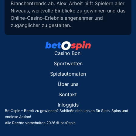
Branchentrends ab. Alex‘ Arbeit hilft Spielern aller
Niveaus, wertvolle Einblicke zu gewinnen und das
Online-Casino-Erlebnis angenehmer und
zugänglicher zu gestalten.
Casino Boni
Sportwetten
Spielautomaten
Über uns
Kontakt
Inloggids
BetOspin – Bereit zu gewinnen? Schließe dich uns an für Slots, Spins und
endlose Action!
Alle Rechte vorbehalten 2026 © betOspin