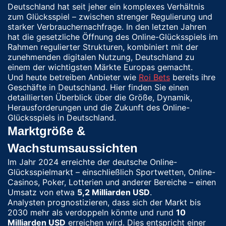
Deutschland hat seit jeher ein komplexes Verhältnis
zum Glücksspiel – zwischen strenger Regulierung und
starker Verbrauchernachfrage. In den letzten Jahren
hat die gesetzliche Öffnung des Online-Glücksspiels im
Rahmen regulierter Strukturen, kombiniert mit der
zunehmenden digitalen Nutzung, Deutschland zu
einem der wichtigsten Märkte Europas gemacht.
Und heute betreiben Anbieter wie
Roi Bets
bereits ihre
Geschäfte in Deutschland. Hier finden Sie einen
detaillierten Überblick über die Größe, Dynamik,
Herausforderungen und die Zukunft des Online-
Glücksspiels in Deutschland.
Marktgröße &
Wachstumsaussichten
Im Jahr 2024 erreichte der deutsche Online-
Glücksspielmarkt – einschließlich Sportwetten, Online-
Casinos, Poker, Lotterien und anderer Bereiche – einen
Umsatz von etwa
5,2 Milliarden USD
.
Analysten prognostizieren, dass sich der Markt bis
2030 mehr als verdoppeln könnte und rund
10
Milliarden USD
erreichen wird. Dies entspricht einer