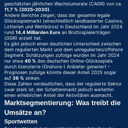
geschätzten jährlichen Wachstumsrate (CAGR) von ca.
11,7 % (2025–2030)
.
Andere Berichte zeigen, dass der gesamte legale
Glücksspielmarkt (einschließlich landbasierter Casinos,
Lotterien und Wettbüros) in Deutschland im Jahr 2024
rund
14,4 Milliarden Euro
an Bruttospielerträgen
(GGR) erzielt hat.
Es gibt jedoch einen deutlichen Unterschied zwischen
dem regulierten Markt und dem unregulierten/offshore
Segment. Schätzungen zufolge wurden im Jahr 2024
nur etwa
40 %
des deutschen Online-Glücksspiels
durch lizenzierte (Onshore-) Anbieter generiert –
Prognosen zufolge könnte dieser Anteil 2025 sogar
auf
36 %
sinken.
Diese Zahlen verdeutlichen, dass der regulierte Sektor
zwar stark ist, der Schattenmarkt jedoch weiterhin
einen erheblichen Anteil der Aktivitäten ausmacht.
Marktsegmentierung: Was treibt die
Umsätze an?
Sportwetten